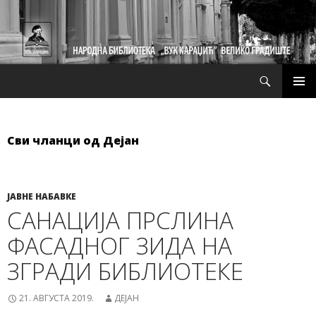
Претрага
СКОЧИ
ПРИМ
НА
ИЗБО
САДРЖАЈ
Сви чланци од Дејан
ЈАВНЕ НАБАВКЕ
САНАЦИЈА ПРСЛИНА
ФАСАДНОГ ЗИДА НА
ЗГРАДИ БИБЛИОТЕКЕ
21. АВГУСТА 2019.
ДЕЈАН