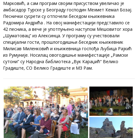
Марковић, а сам програм својим присуством увеличао је
амбасадор Турске у Београду господин Мехмет Кемал Бозај.
Песнички сусрети су отпочели беседом књижевника
Радомира Андрића . На овој манифестацији представило се
42 песника, а вече је употпуњено наступом Мешовитог хора
„Шуматовац“ из Алексинца. У програму су учествовали
специјални гости, прошлогодишњи беседник књижевник
Милисав Миленковић и књижевница госпођа Љубица Рајкић
из Румуније. Носилац овогодишње манифестације „Рамски
сутони“ су Народна библиотека „Вук Караџић“ Велико
Градиште, СО Велико Градиште и МЗ Рам.