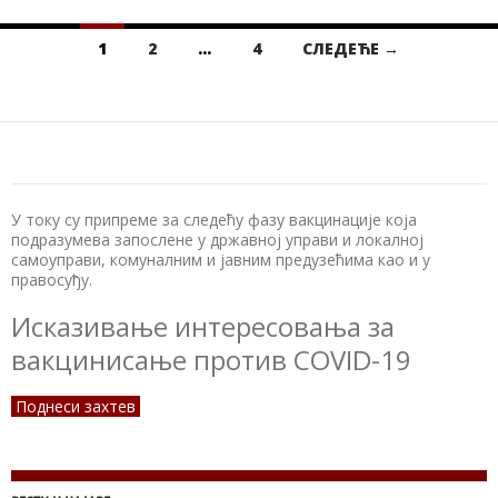
1
2
…
4
СЛЕДЕЋЕ →
Кретање
чланака
У току су припреме за следећу фазу вакцинације која
подразумева запослене у државној управи и локалној
самоуправи, комуналним и јавним предузећима као и у
правосуђу.
Исказивање интересовања за
вакцинисање против COVID-19
Поднеси захтев