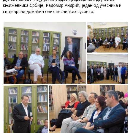
књижевника Србије, Радомир Андрић, један од учесника и
својеврсни домаћин ових песничких сусрета.