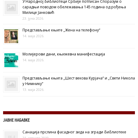
У Народној библиотеци Србије потписан Споразум о
сарадњи поводом обележавања 145 година од рођења
Милице Јанковић
23. јуна 2026.
Представљање књиге „Жена на телефону“
14. маја 2026.
Молијерови дани, књижевна манифестација
14. маја 2026.
Представљање књига „Шест векова Курјача“ и „Свети Никола
у Нимнику“
13. маја 2026.
ЈАВНЕ НАБАВКЕ
Санација прслина фасадног зида на згради библиотеке
21. августа 2019.