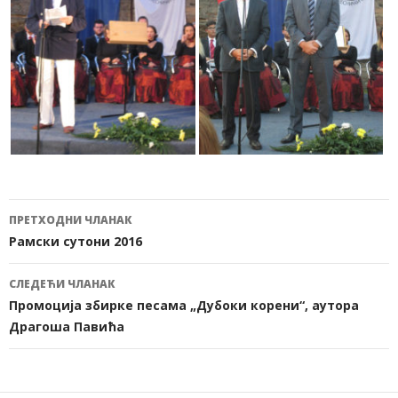
ПРЕТХОДНИ ЧЛАНАК
Кретање
Рамски сутони 2016
чланака
СЛЕДЕЋИ ЧЛАНАК
Промоција збирке песама „Дубоки корени“, аутора
Драгоша Павића