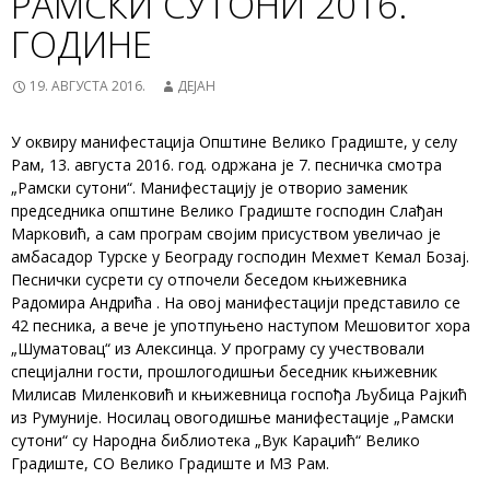
РАМСКИ СУТОНИ 2016.
ГОДИНЕ
19. АВГУСТА 2016.
ДЕЈАН
У оквиру манифестација Општине Велико Градиште, у селу
Рам, 13. августа 2016. год. одржана је 7. песничка смотра
„Рамски сутони“. Манифестацију је отворио заменик
председника општине Велико Градиште господин Слађан
Марковић, а сам програм својим присуством увеличао је
амбасадор Турске у Београду господин Мехмет Кемал Бозај.
Песнички сусрети су отпочели беседом књижевника
Радомира Андрића . На овој манифестацији представило се
42 песника, а вече је употпуњено наступом Мешовитог хора
„Шуматовац“ из Алексинца. У програму су учествовали
специјални гости, прошлогодишњи беседник књижевник
Милисав Миленковић и књижевница госпођа Љубица Рајкић
из Румуније. Носилац овогодишње манифестације „Рамски
сутони“ су Народна библиотека „Вук Караџић“ Велико
Градиште, СО Велико Градиште и МЗ Рам.