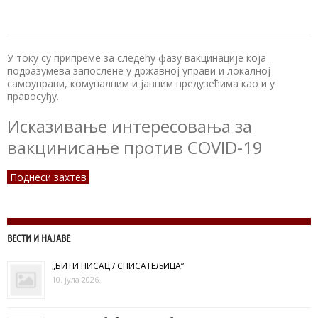
У току су припреме за следећу фазу вакцинације која
подразумева запослене у државној управи и локалној
самоуправи, комуналним и јавним предузећима као и у
правосуђу.
Исказивање интересовања за
вакцинисање против COVID-19
Поднеси захтев
ВЕСТИ И НАЈАВЕ
„БИТИ ПИСАЦ / СПИСАТЕЉИЦА“
10. јула 2026.