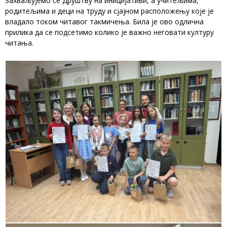
Захваљујемо се Друштву на иницијативи, а учитељима,
родитељима и деци на труду и сјајном расположењу које је
владало током читавог такмичења. Била је ово одлична
прилика да се подсетимо колико је важно неговати културу
читања.