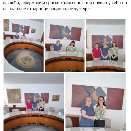
наслеђа, афирмацији српске књижевности и очувању сећања
на значајне ствараоце националне културе.