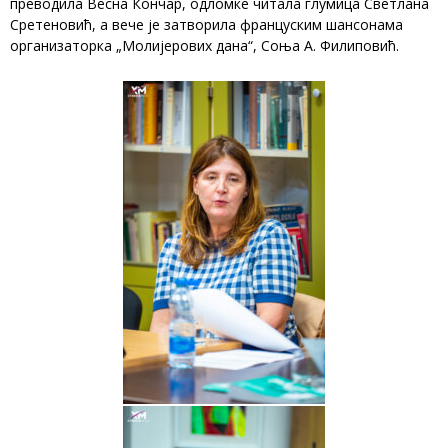
преводила Весна Кончар, одломке читала глумица Светлана
Сретеновић, а вече је затворила француским шансонама
организаторка „Молијерових дана“, Соња А. Филиповић.