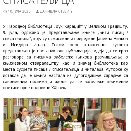
СПИСАТЕЉИЦА“
10. ЈУЛА 2026.
ДАНИЈЕЛА СТЕВИЋ
У Народној библиотеци „Вук Караџић“ у Великом Градишту,
9. јула, одржано је представљање књиге „Бити писац /
списатељица“, коју су осмислиле и приредиле Јасмина Нинков
и Исидора Ињац. Током овог књижевног сусрета
представљен је настанак ове публикације, идеја да се кроз
разговоре са писцима забележе њихова размишљања о
књижевном стваралаштву, као и значај библиотека као
места сусрета писаца / списатељица и читалаца. Ауторке су
истакле да је књига настала из дугогодишње сарадње са
савременим писцима и жеље да се забележе књижевне
поетике прве половине XXI века.