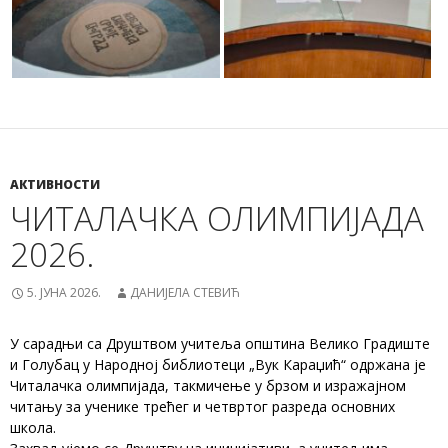
АКТИВНОСТИ
ЧИТАЛАЧКА ОЛИМПИЈАДА
2026.
5. ЈУНА 2026.
ДАНИЈЕЛА СТЕВИЋ
У сарадњи са Друштвом учитеља општина Велико Градиште
и Голубац у Народној библиотеци „Вук Караџић“ одржана је
Читалачка олимпијада, такмичење у брзом и изражајном
читању за ученике трећег и четвртог разреда основних
школа.