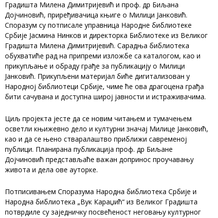
Градишта Милена Димитријевић и проф. др Биљана
Дојчиновић, приређивачица књиге о Милици Јанковић.
Споразум су потписале управница Народне библиотеке
Србије Јасмина Нинков и директорка Библиотеке из Великог
Градишта Милена Димитријевић. Сарадња библиотека
обухватиће рад на припреми изложбе са каталогом, као и
прикупљање и обраду грађе за публикацију о Милици
Јанковић. Прикупљени материјал биће дигитализован у
Народној библиотеци Србије, чиме ће ова драгоцена грађа
бити сачувана и доступна широј јавности и истраживачима.
Циљ пројекта јесте да се новим читањем и тумачењем
осветли књижевно дело и културни значај Милице Јанковић,
као и да се њено стваралаштво приближи савременој
публици. Планирана публикација проф. др Биљане
Дојчиновић представљаће важан допринос проучавању
живота и дела ове ауторке.
Потписивањем Споразума Народна библиотека Србије и
Народна библиотека „Вук Караџић“ из Великог Градишта
потврдиле су заједничку посвећеност неговању културног