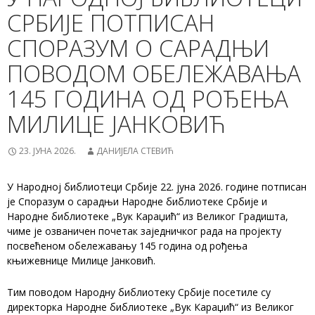
СРБИЈЕ ПОТПИСАН
СПОРАЗУМ О САРАДЊИ
ПОВОДОМ ОБЕЛЕЖАВАЊА
145 ГОДИНА ОД РОЂЕЊА
МИЛИЦЕ ЈАНКОВИЋ
23. ЈУНА 2026.
ДАНИЈЕЛА СТЕВИЋ
У Народној библиотеци Србије 22. јуна 2026. године потписан
је Споразум о сарадњи Народне библиотеке Србије и
Народне библиотеке „Вук Караџић“ из Великог Градишта,
чиме је озваничен почетак заједничког рада на пројекту
посвећеном обележавању 145 година од рођења
књижевнице Милице Јанковић.
Тим поводом Народну библиотеку Србије посетиле су
директорка Народне библиотеке „Вук Караџић“ из Великог