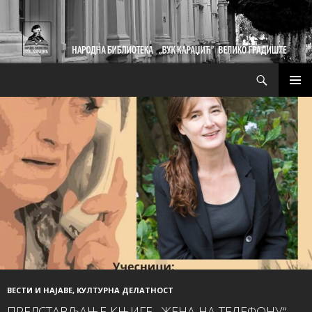
Претрага
СКОЧИ
ПРИМ
НА
ИЗБО
САДРЖАЈ
ВЕСТИ И НАЈАВЕ
,
КУЛТУРНА ДЕЛАТНОСТ
ПРЕДСТАВЉАЊЕ КЊИГЕ „ЖЕНА НА ТЕЛЕФОНУ“