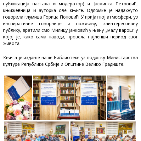
публикација настала и модератор) и Јасминка Петровић,
књижевница и ауторка ове књиге. Одломке је надахнуто
говорила глумица Горица Поповић. У пријатној атмосфери, уз
инспиративне говорнице и пажљиву, заинтересовану
публику, вратили смо Милицу Јанковић у њену „малу варош“ у
којој је, како сама наводи, провела најлепши период свог
живота.
Књига је издање наше Библиотеке уз подршку Министарства
културе Републике Србије и Општине Велико Градиште.