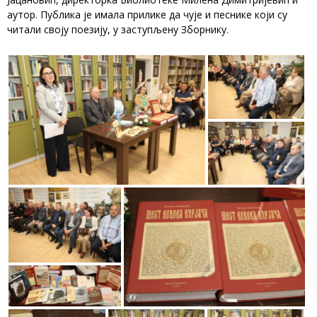
аутор. Публика је имала прилике да чује и песнике који су
читали своју поезију, у заступљену Зборнику.