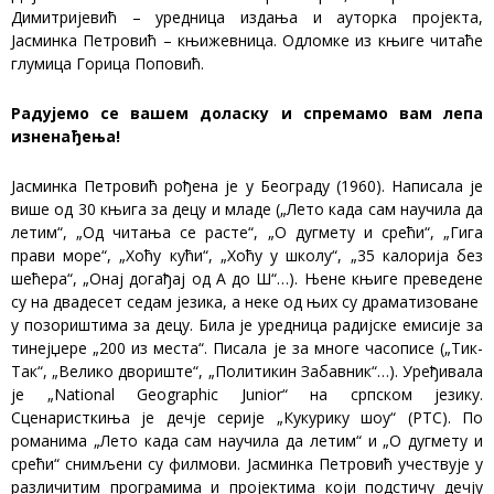
Димитријевић – уредница издања и ауторка пројекта,
Јасминка Петровић – књижевница. Одломке из књиге читаће
глумица Горица Поповић.
Радујемо се вашем доласку и спремамо вам лепа
изненађења!
Јасминка Петровић рођена је у Београду (1960). Написала је
више од 30 књига за децу и младе („Лето када сам научила да
летим“, „Од читања се расте“, „О дугмету и срећи“, „Гига
прави море“, „Хоћу кући“, „Хоћу у школу“, „35 калорија без
шећера“, „Онај догађај од А до Ш“…). Њене књиге преведене
су на двадесет седам језика, а неке од њих су драматизоване
у позориштима за децу. Била је уредница радијске емисије за
тинејџере „200 из места“. Писала је за многе часописе („Тик-
Так“, „Велико двориште“, „Политикин Забавник“…). Уређивала
је „National Geographic Junior“ на српском језику.
Сценаристкиња је дечје серије „Кукурику шоу“ (РТС). По
романима „Лето када сам научила да летим“ и „О дугмету и
срећи“ снимљени су филмови. Јасминка Петровић учествује у
различитим програмима и пројектима који подстичу дечју