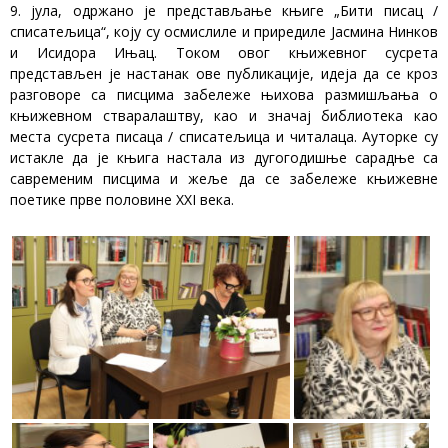
9. јула, одржано је представљање књиге „Бити писац /
списатељица“, коју су осмислиле и приредиле Јасмина Нинков
и Исидора Ињац. Током овог књижевног сусрета
представљен је настанак ове публикације, идеја да се кроз
разговоре са писцима забележе њихова размишљања о
књижевном стваралаштву, као и значај библиотека као
места сусрета писаца / списатељица и читалаца. Ауторке су
истакле да је књига настала из дугогодишње сарадње са
савременим писцима и жеље да се забележе књижевне
поетике прве половине XXI века.