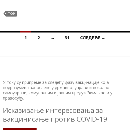
TOP
1
2
…
31
СЛЕДЕЋЕ →
Кретање
чланака
У току су припреме за следећу фазу вакцинације која
подразумева запослене у државној управи и локалној
самоуправи, комуналним и јавним предузећима као и у
правосуђу.
Исказивање интересовања за
вакцинисање против COVID-19