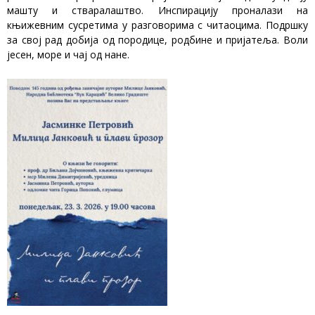
машту и стваралаштво. Инспирацију проналази на
књижевним сусретима у разговорима с читаоцима. Подршку
за свој рад добија од породице, родбине и пријатеља. Воли
јесен, море и чај од нане.