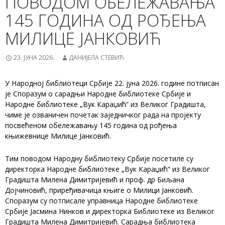
ПОВОДОМ ОБЕЛЕЖАВАЊА
145 ГОДИНА ОД РОЂЕЊА
МИЛИЦЕ ЈАНКОВИЋ
23. ЈУНА 2026.
ДАНИЈЕЛА СТЕВИЋ
У Народној библиотеци Србије 22. јуна 2026. године потписан
је Споразум о сарадњи Народне библиотеке Србије и
Народне библиотеке „Вук Караџић“ из Великог Градишта,
чиме је озваничен почетак заједничког рада на пројекту
посвећеном обележавању 145 година од рођења
књижевнице Милице Јанковић.
Тим поводом Народну библиотеку Србије посетиле су
директорка Народне библиотеке „Вук Караџић“ из Великог
Градишта Милена Димитријевић и проф. др Биљана
Дојчиновић, приређивачица књиге о Милици Јанковић.
Споразум су потписале управница Народне библиотеке
Србије Јасмина Нинков и директорка Библиотеке из Великог
Градишта Милена Димитријевић. Сарадња библиотека