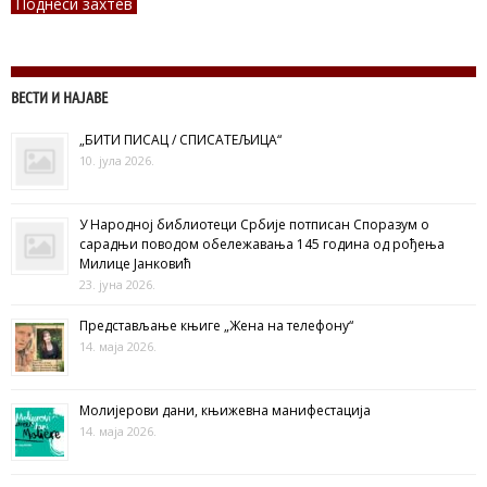
Поднеси захтев
ВЕСТИ И НАЈАВЕ
„БИТИ ПИСАЦ / СПИСАТЕЉИЦА“
10. јула 2026.
У Народној библиотеци Србије потписан Споразум о
сарадњи поводом обележавања 145 година од рођења
Милице Јанковић
23. јуна 2026.
Представљање књиге „Жена на телефону“
14. маја 2026.
Молијерови дани, књижевна манифестација
14. маја 2026.