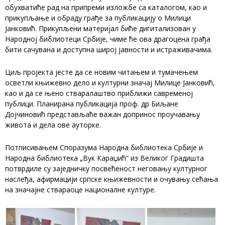
обухватиће рад на припреми изложбе са каталогом, као и
прикупљање и обраду грађе за публикацију о Милици
Јанковић. Прикупљени материјал биће дигитализован у
Народној библиотеци Србије, чиме ће ова драгоцена грађа
бити сачувана и доступна широј јавности и истраживачима.
Циљ пројекта јесте да се новим читањем и тумачењем
осветли књижевно дело и културни значај Милице Јанковић,
као и да се њено стваралаштво приближи савременој
публици. Планирана публикација проф. др Биљане
Дојчиновић представљаће важан допринос проучавању
живота и дела ове ауторке.
Потписивањем Споразума Народна библиотека Србије и
Народна библиотека „Вук Караџић“ из Великог Градишта
потврдиле су заједничку посвећеност неговању културног
наслеђа, афирмацији српске књижевности и очувању сећања
на значајне ствараоце националне културе.