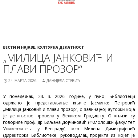
ВЕСТИ И НАЈАВЕ
,
КУЛТУРНА ДЕЛАТНОСТ
„МИЛИЦА ЈАНКОВИЋ И
ПЛАВИ ПРОЗОР“
24. МАРТА 2026.
ДАНИЈЕЛА СТЕВИЋ
У понедељак, 23. 3. 2026. године, у пуној Библиотеци
одржано је представљање књиге Јасминке Петровић
„Милица Јанковић и плави прозор“, о завичајној ауторки која
је детињство провела у Великом Градишту. О књизи су
говориле проф. др Биљана Дојчиновић (Филолошки факултет
Универзитета у Београду), мср Милена Димитријевић
(директорка Библиотеке, руководилац пројекта из којег је