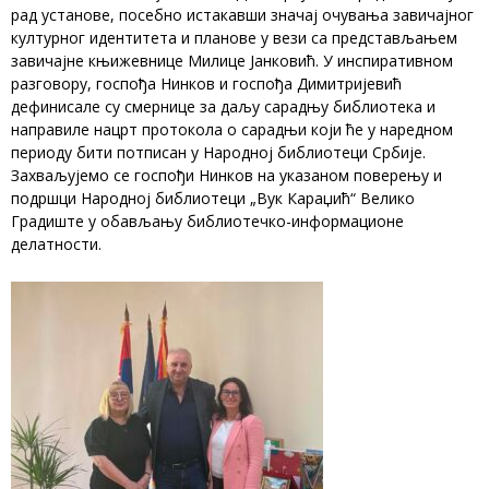
рад установе, посебно истакавши значај очувања завичајног
културног идентитета и планове у вези са представљањем
завичајне књижевнице Милице Јанковић. У инспиративном
разговору, госпођа Нинков и госпођа Димитријевић
дефинисале су смернице за даљу сарадњу библиотека и
направиле нацрт протокола о сарадњи који ће у наредном
периоду бити потписан у Народној библиотеци Србије.
Захваљујемо се госпођи Нинков на указаном поверењу и
подршци Народној библиотеци „Вук Караџић“ Велико
Градиште у обављању библиотечко-информационе
делатности.