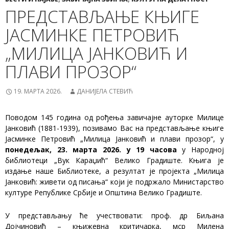
ПРЕДСТАВЉАЊЕ КЊИГЕ
ЈАСМИНКЕ ПЕТРОВИЋ
„МИЛИЦА ЈАНКОВИЋ И
ПЛАВИ ПРОЗОР“
19. МАРТА 2026.
ДАНИЈЕЛА СТЕВИЋ
Поводом 145 година од рођења завичајне ауторке Милице
Јанковић (1881-1939), позивамо Вас на представљање књиге
Јасминке Петровић „Милица Јанковић и плави прозор“, у
понедељак, 23. марта 2026. у 19 часова
у Народној
библиотеци „Вук Караџић“ Велико Градиште. Књига је
издање наше Библиотеке, а резултат је пројекта „Милица
Јанковић: живети од писања“ који је подржало Министарство
културе Републике Србије и Општина Велико Градиште.
У представљању ће учествовати: проф. др Биљана
Дојчиновић – књижевна критичарка, мср Милена