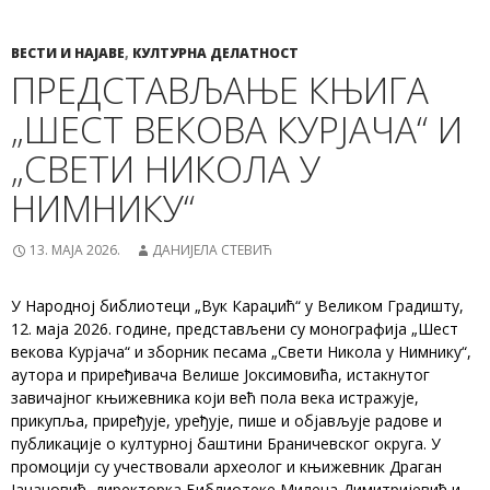
ВЕСТИ И НАЈАВЕ
,
КУЛТУРНА ДЕЛАТНОСТ
ПРЕДСТАВЉАЊЕ КЊИГА
„ШЕСТ ВЕКОВА КУРЈАЧА“ И
„СВЕТИ НИКОЛА У
НИМНИКУ“
13. МАЈА 2026.
ДАНИЈЕЛА СТЕВИЋ
У Народној библиотеци „Вук Караџић“ у Великом Градишту,
12. маја 2026. године, представљени су монографија „Шест
векова Курјача“ и зборник песама „Свети Никола у Нимнику“,
аутора и приређивача Велише Јоксимовића, истакнутог
завичајног књижевника који већ пола века истражује,
прикупља, приређује, уређује, пише и објављује радове и
публикације о културној баштини Браничевског округа. У
промоцији су учествовали археолог и књижевник Драган
Јацановић, директорка Библиотеке Милена Димитријевић и