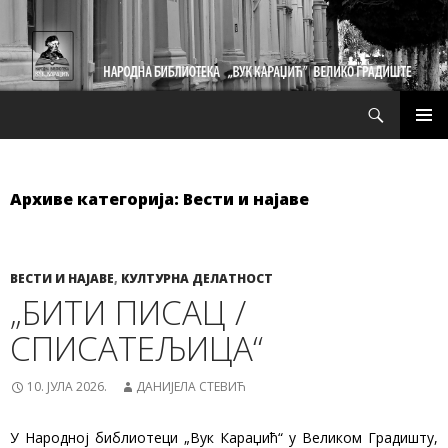
Претрага
СКОЧИ
ПРИМ
НА
ИЗБО
САДРЖАЈ
Архиве категорија: Вести и најаве
ВЕСТИ И НАЈАВЕ
,
КУЛТУРНА ДЕЛАТНОСТ
„БИТИ ПИСАЦ /
СПИСАТЕЉИЦА“
10. ЈУЛА 2026.
ДАНИЈЕЛА СТЕВИЋ
У Народној библиотеци „Вук Караџић“ у Великом Градишту,