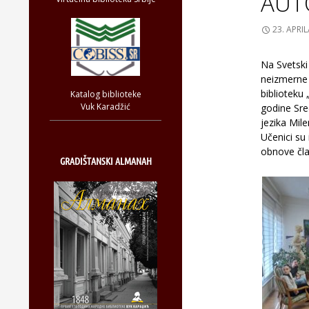
AUT
23. APRIL
Na Svetski 
neizmerne
biblioteku 
Katalog biblioteke
Vuk Karadžić
godine Sre
jezika Mil
Učenici su 
obnove čla
GRADIŠTANSKI ALMANAH