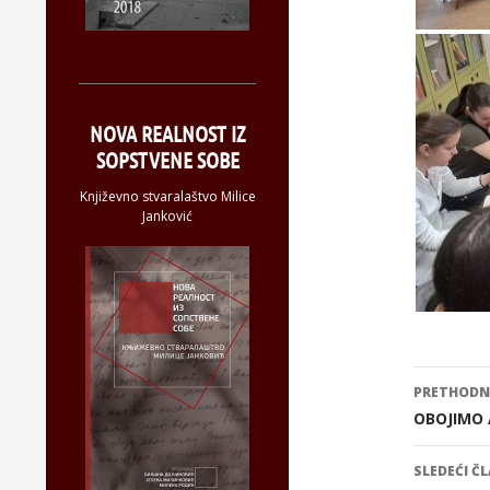
NOVA REALNOST IZ
SOPSTVENE SOBE
Književno stvaralaštvo Milice
Janković
PRETHODN
Kreta
OBOJIMO
član
SLEDEĆI Č