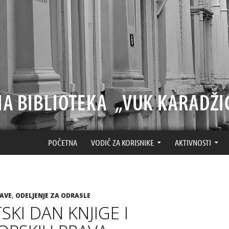
SKOČI NA SADRŽAJ
POČETNA
VODIČ ZA KORISNIKE
AKTIVNOSTI
JAVE
,
ODELJENJE ZA ODRASLE
SKI DAN KNJIGE I