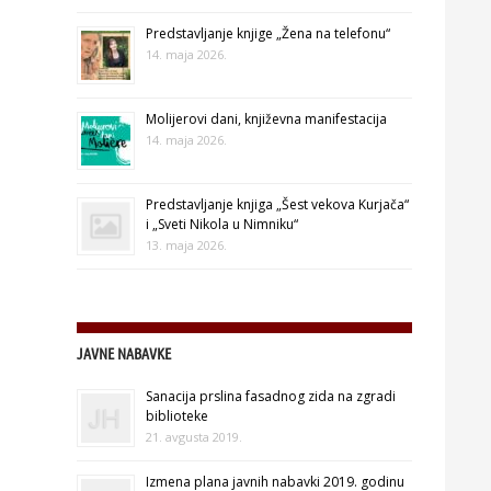
Predstavljanje knjige „Žena na telefonu“
14. maja 2026.
Molijerovi dani, književna manifestacija
14. maja 2026.
Predstavljanje knjiga „Šest vekova Kurjača“
i „Sveti Nikola u Nimniku“
13. maja 2026.
JAVNE NABAVKE
Sanacija prslina fasadnog zida na zgradi
biblioteke
21. avgusta 2019.
Izmena plana javnih nabavki 2019. godinu