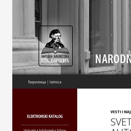
Pretraga
ћирилица
|
latinica
VESTI I NA
ELEKTRONSKI KATALOG
SVET
Virtuelna biblioteka Srbije