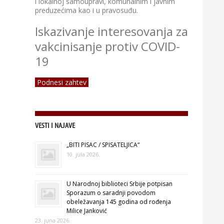
i lokalnoj samoupravi, komunalnim i javnim
preduzećima kao i u pravosuđu.
Iskazivanje interesovanja za
vakcinisanje protiv COVID-
19
Podnesi zahtev
VESTI I NAJAVE
„BITI PISAC / SPISATELJICA“
10. jula 2026.
U Narodnoj biblioteci Srbije potpisan
Sporazum o saradnji povodom
obeležavanja 145 godina od rođenja
Milice Janković
23. juna 2026.