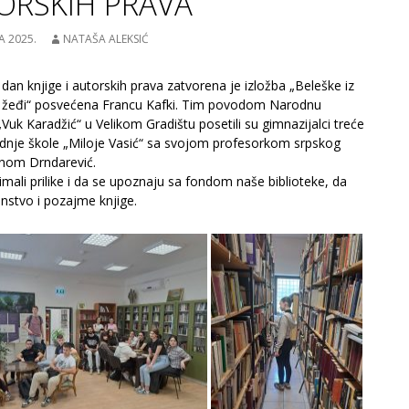
ORSKIH PRAVA
A 2025.
NATAŠA ALEKSIĆ
dan knjige i autorskih prava zatvorena je izložba „Beleške iz
 žeđi“ posvećena Francu Kafki. Tim povodom Narodnu
„Vuk Karadžić“ u Velikom Gradištu posetili su gimnazijalci treće
dnje škole „Miloje Vasić“ sa svojom profesorkom srpskog
enom Drndarević.
imali prilike i da se upoznaju sa fondom naše biblioteke, da
nstvo i pozajme knjige.