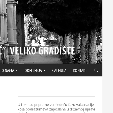
O NAMA
ODELJENJA
GALERIJA
KONTAKT
U toku su pripreme za sledeću fazu vakcinacije
koja podrazumeva zaposlene u državnoj upravi