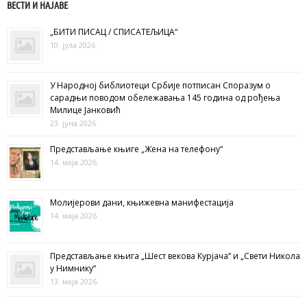
ВЕСТИ И НАЈАВЕ
„БИТИ ПИСАЦ / СПИСАТЕЉИЦА“
10. јула 2026.
У Народној библиотеци Србије потписан Споразум о
сарадњи поводом обележавања 145 година од рођења
Милице Јанковић
23. јуна 2026.
Представљање књиге „Жена на телефону“
14. маја 2026.
Молијерови дани, књижевна манифестација
14. маја 2026.
Представљање књига „Шест векова Курјача“ и „Свети Никола
у Нимнику“
13. маја 2026.