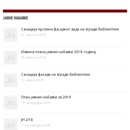
ЈАВНЕ НАБАВКЕ
Санација прслина фасадног зида на згради библиотеке
21. августа 2019.
Измена плана јавних набавки 2019. годину
20. августа 2019.
Санација фасаде на згради библиотеке
12. марта 2019.
План јавних набавки за 2019
13. фебруара 2019.
ЈН 2/18
7. септембра 2018.