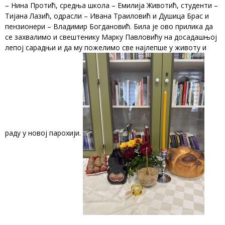
– Нина Протић, средња школа – Емилија Животић, студенти –
Тијана Лазић, одрасли – Ивана Траиловић и Душица Брас и
пензионери – Владимир Богдановић. Била је ово прилика да
се захвалимо и свештенику Марку Павловићу на досадашњој
лепој сарадњи и да му пожелимо све најлепше у животу и
раду у новој парохији.