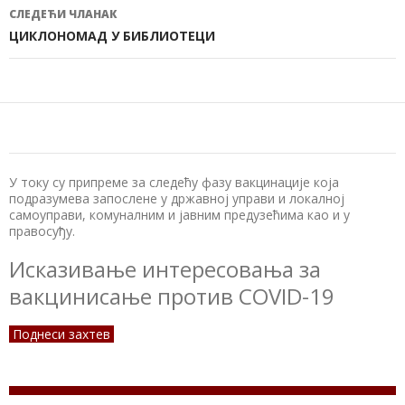
чланака
СЛЕДЕЋИ ЧЛАНАК
ЦИКЛОНОМАД У БИБЛИОТЕЦИ
У току су припреме за следећу фазу вакцинације која
подразумева запослене у државној управи и локалној
самоуправи, комуналним и јавним предузећима као и у
правосуђу.
Исказивање интересовања за
вакцинисање против COVID-19
Поднеси захтев