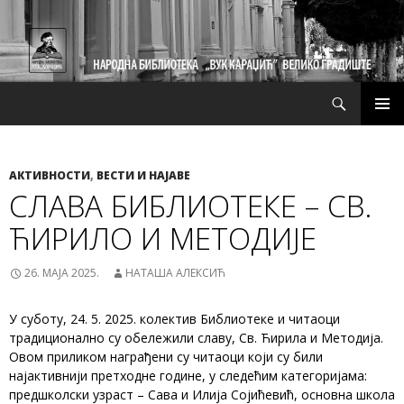
Претрага
СКОЧИ
ПРИМ
НА
ИЗБО
САДРЖАЈ
АКТИВНОСТИ
,
ВЕСТИ И НАЈАВЕ
СЛАВА БИБЛИОТЕКЕ – СВ.
ЋИРИЛО И МЕТОДИЈЕ
26. МАЈА 2025.
НАТАША АЛЕКСИЋ
У суботу, 24. 5. 2025. колектив Библиотеке и читаоци
традиционално су обележили славу, Св. Ћирила и Методија.
Овом приликом награђени су читаоци који су били
најактивнији претходне године, у следећим категоријама:
предшколски узраст – Сава и Илија Сојићевић, основна школа