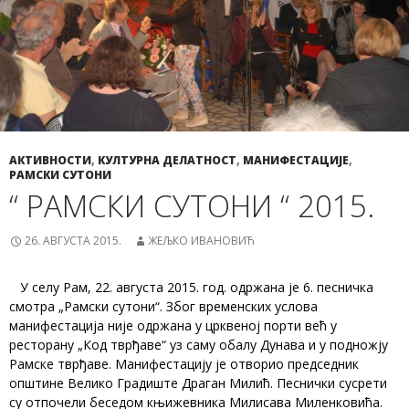
АКТИВНОСТИ
,
КУЛТУРНА ДЕЛАТНОСТ
,
МАНИФЕСТАЦИЈЕ
,
РАМСКИ СУТОНИ
“ РАМСКИ СУТОНИ “ 2015.
26. АВГУСТА 2015.
ЖЕЉКО ИВАНОВИЋ
У селу Рам, 22. августа 2015. год. одржана је 6. песничка
смотра „Рамски сутони“. Због временских услова
манифестација није одржана у црквеној порти већ у
ресторану „Код тврђаве“ уз саму обалу Дунава и у подножју
Рамске тврђаве. Манифестацију је отворио председник
општине Велико Градиште Драган Милић. Песнички сусрети
су отпочели беседом књижевника Милисава Миленковића.