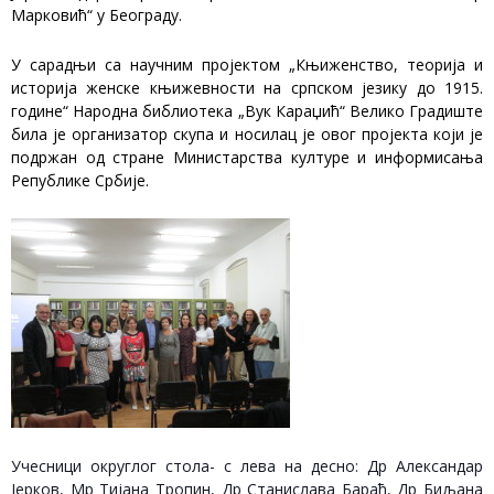
Марковић“ у Београду.
У сарадњи са научним пројектом „Књиженство, теорија и
историја женске књижевности на српском језику до 1915.
године“ Народна библиотека „Вук Караџић“ Велико Градиште
била је организатор скупа и носилац је овог пројекта који је
подржан од стране Министарства културе и информисања
Републике Србије.
Учесници округлог стола- с лева на десно: Др Александар
Јерков, Мр Тијана Тропин, Др Станислава Бараћ, Др Биљана