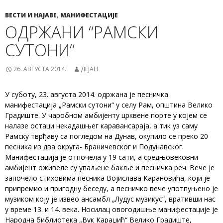
ВЕСТИ И НАЈАВЕ
,
МАНИФЕСТАЦИЈЕ
ОДРЖАНИ “РАМСКИ
СУТОНИ“
26. АВГУСТА 2014.
ДЕЈАН
У суботу, 23. августа 2014. одржана је песничка
манифестација „Рамски сутони“ у селу Рам, општина Велико
Градиште. У чаробном амбијенту црквене порте у којем се
налазе остаци некадашњег каравансараја, а тик уз саму
Рамску тврђаву са погледом на Дунав, окупило се преко 20
песника из два округа- Браничевског и Подунавског.
Манифестација је отпочела у 19 сати, а средњовековни
амбијент оживеле су упаљене бакље и песничка реч. Вече је
започело стиховима песника Војислава Карановића, који је
припремио и пригодну беседу, а песничко вече употпуњено је
музиком коју је извео ансамбл „Лудус музикус“, вративши нас
у време 13. и 14. века. Носилац овогодишње манифестације је
Народна библиотека „Вук Караџић“ Велико Градиште,