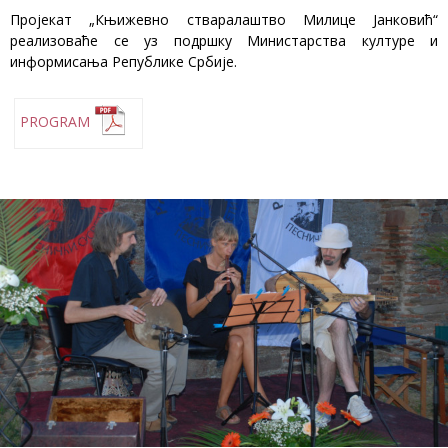
Пројекат „Књижевно стваралаштво Милице Јанковић“
реализоваће се уз подршку Министарства културе и
информисања Републике Србије.
PROGRAM