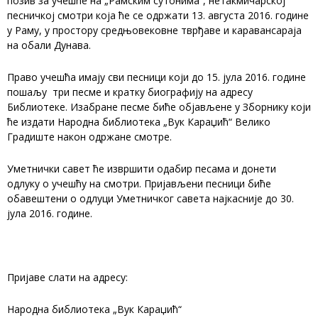
позив за учешће на „Рамским сутонима“, нетакмичарској
песничкој смотри која ће се одржати 13. августа 2016. године
у Раму, у простору средњовековне тврђаве и каравансараја
на обали Дунава.
Право учешћа имају сви песници који до 15. јула 2016. године
пошаљу три песме и кратку биографију на адресу
Библиотеке. Изабране песме биће објављене у Зборнику који
ће издати Народна библиотека „Вук Караџић“ Велико
Градиште након одржане смотре.
Уметнички савет ће извршити одабир песама и донети
одлуку о учешћу на смотри. Пријављени песници биће
обавештени о одлуци Уметничког савета најкасније до 30.
јула 2016. године.
Пријаве слати на адресу:
Народна библиотека „Вук Караџић“