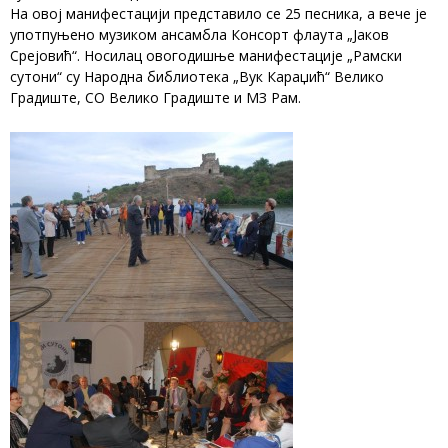
На овој манифестацији представило се 25 песника, а вече је
употпуњено музиком ансамбла Консорт флаута „Јаков
Срејовић“. Носилац овогодишње манифестације „Рамски
сутони“ су Народна библиотека „Вук Караџић“ Велико
Градиште, СО Велико Градиште и МЗ Рам.