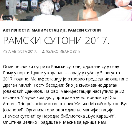
АКТИВНОСТИ
,
МАНИФЕСТАЦИЈЕ
,
РАМСКИ СУТОНИ
РАМСКИ СУТОНИ 2017.
7. АВГУСТА 2017.
ЖЕЉКО ИВАНОВИЋ
Осми песнички сусрети Рамски сутони, одржани су у селу
Раму у порти Цркве у караван – сарају у суботу 5. августа
2017. године. Манифестацију је отворио председник општине
Драган Милић. Гост- беседник био је књижевник Драган
Јовановић Данилов. На овој манифестацији наступило је 32
песника. У музичком делу програма учествовали су Duo
Amare, Trio pulsacione и свештеник Жељко Матић и ђакон Вук
Јовановић. Организатори овогодишње манифестације
„Рамски сутони“ су Народна библиотека „Вук Караџић“,
Општина Велико Градиште и Месна заједница Рам.