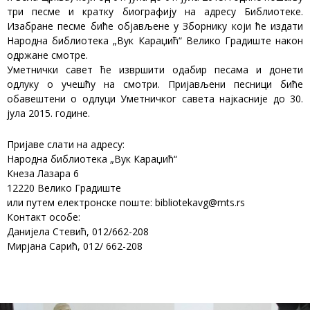
три песме и кратку биографију на адресу Библиотеке.
Изабране песме биће објављене у Зборнику који ће издати
Народна библиотека „Вук Караџић“ Велико Градиште након
одржане смотре.
Уметнички савет ће извршити одабир песама и донети
одлуку о учешћу на смотри. Пријављени песници биће
обавештени о одлуци Уметничког савета најкасније до 30.
јула 2015. године.
Пријаве слати на адресу:
Народна библиотека „Вук Караџић“
Кнеза Лазара 6
12220 Велико Градиште
или путем електронске поште: bibliotekavg@mts.rs
Контакт особе:
Данијела Стевић, 012/662-208
Мирјана Сарић, 012/ 662-208