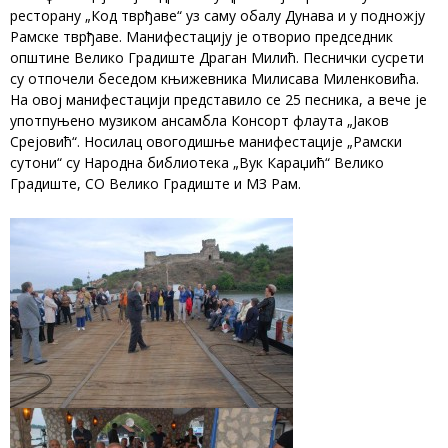
ресторану „Код тврђаве“ уз саму обалу Дунава и у подножју
Рамске тврђаве. Манифестацију је отворио председник
општине Велико Градиште Драган Милић. Песнички сусрети
су отпочели беседом књижевника Милисава Миленковића.
На овој манифестацији представило се 25 песника, а вече је
употпуњено музиком ансамбла Консорт флаута „Јаков
Срејовић“. Носилац овогодишње манифестације „Рамски
сутони“ су Народна библиотека „Вук Караџић“ Велико
Градиште, СО Велико Градиште и МЗ Рам.