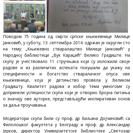
Поводом 75 година од смрти српске књижевнице Милице
Јанковић, у суботу, 13. септембра 2014. одржан је округли сто
на тему: „Књижевно стваралаштво Милице Јанковић“ у
Народној библиотеци „Вук Караџић“ Велико Градиште. На
скупу је учествовало 11 стручњака који су изложили своје
радове и из различитих аспеката покушали да укажу на
специфичности и богатство стваралачког опуса ове
књижевнице, која је детињство провела у Великом
Градишту. Квалитет радова и избор тема умногоме су
допринели успешности скупа који је отворио бројна питања
о значају ове ауторке, представљајући инспиративан основ
за даља проучавања.
Модератори скупа били су проф. др Биљана Дојчиновић са
Филолошког факултета у Београду и проф. др Александар
Јерков, директор Универзитетске библиотеке „Светозар