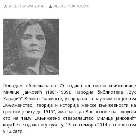
9. СЕПТЕМБРА 2014.
ЖЕЉКО ИВАНОВИЋ
Поводом обележавања 75 година од смрти књижевнице
Милице Јанковић (1881-1939), Народна библиотека „Вук
Караџић“ Велико Градиште, у сарадњи са научним пројектом
„Књиженство, теорија и историја женске књижевности на
српском језику до 1915″, има част да Вас позове на округли
сто на тему: „Књижевно стваралаштво Милице Јанковић“
који ће се одржати у суботу, 13. септембра 2014. са почетком
у 12 сати.