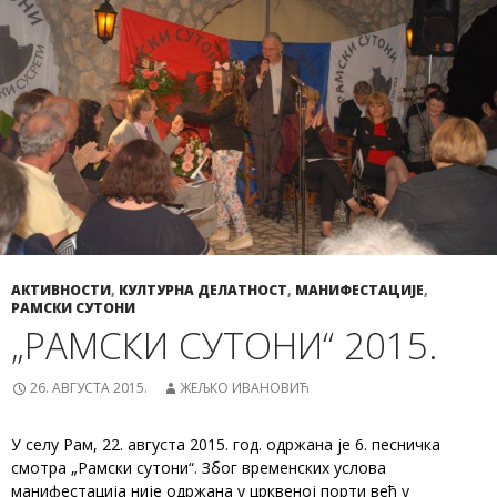
АКТИВНОСТИ
,
КУЛТУРНА ДЕЛАТНОСТ
,
МАНИФЕСТАЦИЈЕ
,
РАМСКИ СУТОНИ
„РАМСКИ СУТОНИ“ 2015.
26. АВГУСТА 2015.
ЖЕЉКО ИВАНОВИЋ
У селу Рам, 22. августа 2015. год. одржана је 6. песничка
смотра „Рамски сутони“. Због временских услова
манифестација није одржана у црквеној порти већ у