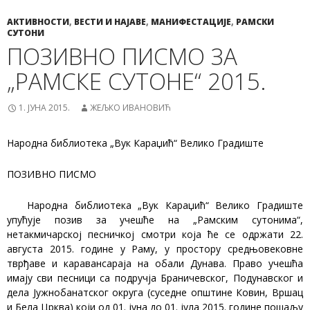
АКТИВНОСТИ
,
ВЕСТИ И НАЈАВЕ
,
МАНИФЕСТАЦИЈЕ
,
РАМСКИ
СУТОНИ
ПОЗИВНО ПИСМО ЗА
„РАМСКЕ СУТОНЕ“ 2015.
1. ЈУНА 2015.
ЖЕЉКО ИВАНОВИЋ
Народна библиотека „Вук Караџић“ Велико Градиште
ПОЗИВНO ПИСМO
Народна библиотека „Вук Караџић“ Велико Градиште
упућује позив за учешће на „Рамским сутонима“,
нетакмичарској песничкој смотри која ће се одржати 22.
августа 2015. године у Раму, у простору средњовековне
тврђаве и каравансараја на обали Дунава. Право учешћа
имају сви песници са подручја Браничевског, Подунавског и
дела Јужнобанатског округа (суседне општине Ковин, Вршац
и Бела Цркв
а) који од 01. јуна до 01. јула 2015. године пошаљу