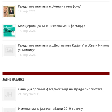
Представљање књиге „Жена на телефону“
14. маја 2026.
Молијерови дани, књижевна манифестација
14. маја 2026.
Представљање књига „Шест векова Курјача“ и „Свети Никола
у Нимнику“
13. маја 2026.
ЈАВНЕ НАБАВКЕ
Санација прслина фасадног зида на згради библиотеке
21. августа 2019.
Измена плана јавних набавки 2019. годину