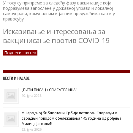
У току су припреме за следећу фазу вакцинације која
подразумева запослене у државној управи и локалној
самоуправи, комуналним и јавним предузећима као и у
правосуђу.
Исказивање интересовања за
вакцинисање против COVID-19
Поднеси захтев
ВЕСТИ И НАЈАВЕ
„БИТИ ПИСАЦ / СПИСАТЕЉИЦА“
10. јула 2026.
У Народној библиотеци Србије потписан Споразум о
сарадњи поводом обележавања 145 година од рођења
Милице Јанковић
23. јуна 2026.