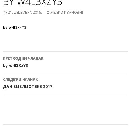
BY W4L3XZY3
21. ДЕЦЕМБРА 2016.
ЖЕЉКО ИВАНОВИЋ
by w4l3XzY3
ПРЕТХОДНИ ЧЛАНАК
Кретање
by w4l3XzY3
чланака
СЛЕДЕЋИ ЧЛАНАК
ДАН БИБЛИОТЕКЕ 2017.