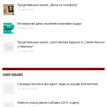
Представљање књиге „Жена на телефону“
14. маја 2026.
Молијерови дани, књижевна манифестација
14. маја 2026.
Представљање књига „Шест векова Курјача“ и „Свети Никола
у Нимнику“
13. маја 2026.
ЈАВНЕ НАБАВКЕ
Санација прслина фасадног зида на згради библиотеке
21. августа 2019.
Измена плана јавних набавки 2019. годину