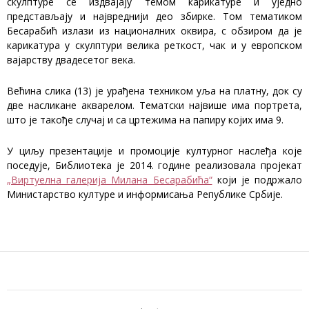
скулптуре се издвајају темом карикатуре и уједно
представљају и највреднији део збирке. Том тематиком
Бесарабић излази из националних оквира, с обзиром да је
карикатура у скулптури велика реткост, чак и у европском
вајарству двадесетог века.
Већина слика (13) је урађена техником уља на платну, док су
две насликане акварелом. Тематски највише има портрета,
што је такође случај и са цртежима на папиру којих има 9.
У циљу презентације и промоције културног наслеђа које
поседује, Библиотека је 2014. године реализовала пројекат
„Виртуелна галерија Милана Бесарабића“
који је подржало
Министарство културе и информисања Републике Србије.