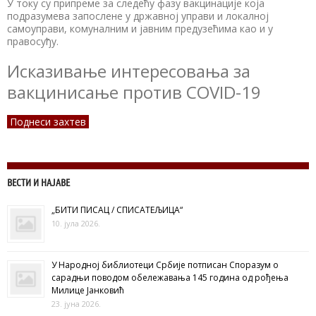
У току су припреме за следећу фазу вакцинације која
подразумева запослене у државној управи и локалној
самоуправи, комуналним и јавним предузећима као и у
правосуђу.
Исказивање интересовања за
вакцинисање против COVID-19
Поднеси захтев
ВЕСТИ И НАЈАВЕ
„БИТИ ПИСАЦ / СПИСАТЕЉИЦА“
10. јула 2026.
У Народној библиотеци Србије потписан Споразум о
сарадњи поводом обележавања 145 година од рођења
Милице Јанковић
23. јуна 2026.