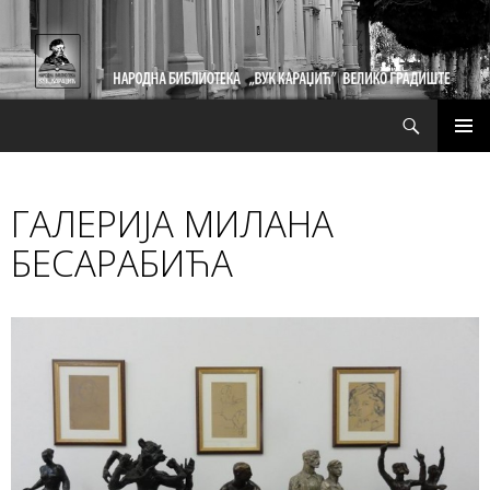
Претрага
СКОЧИ
ПРИМ
НА
ИЗБО
САДРЖАЈ
ГАЛЕРИЈА МИЛАНА
БЕСАРАБИЋА