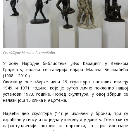
Скулптуре Милана Бесарабића
У холу Народне библиотеке „Вук Караџић“ у Великом
Градишту, налази се галерија вајара Милана Бесарабића
(1908 – 2010.)
Окосницу ове збирке чини 19 скулптура, насталих између
1949. и 1971. године, које је аутор лично поклонио нашој
установи 1973. године. Поред скулптура, у овој збирци се
налази још 15 слика и 9 цртежа.
Највећи део скулптура (14) је изливен у бронзи, три су
израђене у гипсу и по једна у камену и у дрвету. Тематски су
најзаступљенији актови и портрети, а три бронзане