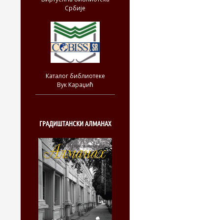
Србије
Каталог библиотеке
Вук Караџић
ГРАДИШТАНСКИ АЛМАНАХ