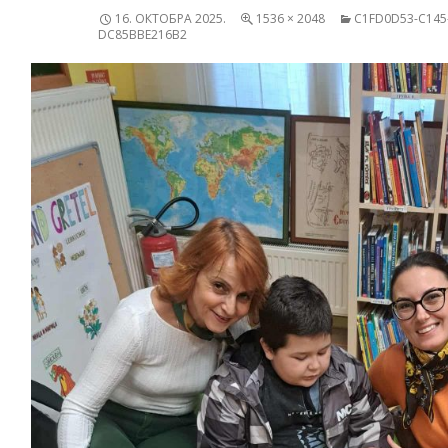
16. ОКТОБРА 2025.
1536 × 2048
C1FD0D53-C145-
DC85BBE216B2