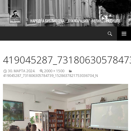
Претрага
СКОЧИ
ПРИМ
НА
ИЗБО
САДРЖАЈ
419045287_7318063057847
30. МАРТА 2024.
2000 × 1500
419045287_731806305784739_1528637821753036704_N