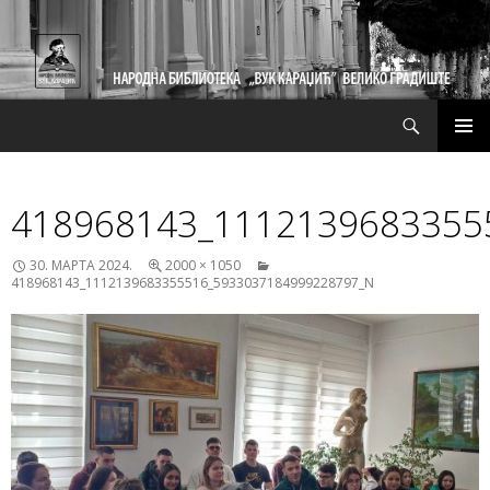
Претрага
СКОЧИ
ПРИМ
НА
ИЗБО
САДРЖАЈ
418968143_1112139683355
30. МАРТА 2024.
2000 × 1050
418968143_1112139683355516_5933037184999228797_N