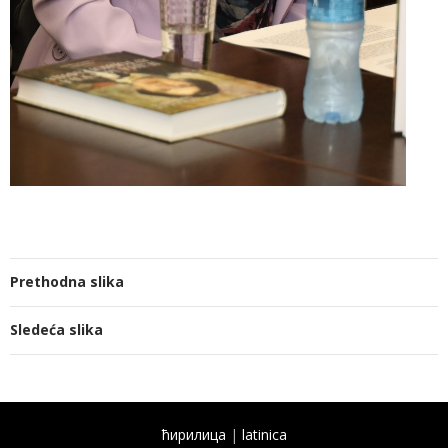
Prethodna slika
Sledeća slika
ћирилица
|
latinica