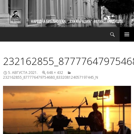
Претрага
СКОЧИ
ПРИМ
НА
ИЗБО
САДРЖАЈ
232162855_8777764797546
5. АВГУСТА 2021.
648 × 432
232162855_877776479754680_833208124057197445_N