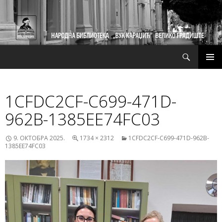
Претрага
СКОЧИ
ПРИМ
НА
ИЗБО
САДРЖАЈ
1CFDC2CF-C699-471D-
962B-1385EE74FC03
9. ОКТОБРА 2025.
1734 × 2312
1CFDC2CF-C699-471D-962B-
1385EE74FC03